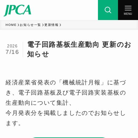
MENU
HOME
お知らせ一覧
更新情報
電子回路基板生産動向 更新のお
JPCA概要
2026
7/16
知らせ
会長挨拶
役員一覧
経済産業省発表の「機械統計月報」に基づ
会員一覧
き、電子回路基板及び電子回路実装基板の
生産動向について集計、
事業スケジュール
今月発表分を掲載しましたのでお知らせし
JPCA検定制度とは？
ます。
コンサルタント一覧