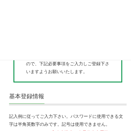
登録手続きの資格を有するのは、
当工業会
の会員企業の従業員の方と友の会会員の方
に限られます。
それ以外（非会員）の方につきましては、
法人として当工業会に入会していただいた
上で、個々に登録手続きをお願いいたしま
す。
会員アカウントは個別認証形式となります
ので、下記必要事項をご入力しご登録下さ
いますようお願いいたします。
基本登録情報
記入例に従ってご入力下さい。パスワードに使用できる文
字は半角英数字のみです。記号は使用できません。